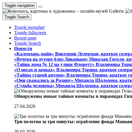
Toggle navigation
Toggle Search
Toggle menubar
Toggle fullscreen
Boxed page
Toggle Search
Новости
«Календарь майя» Виктории Ледерман, краткое содер
«Вечера на хуторе близ Диканьки» Николая Гоголя, к
«Тайна дома № 12 на улице Флоретт» Владимира Тори
«О носах и замка́х» Владимира Торина, краткое содер
«Тайны старой аптеки» Владимира Торина, краткое с
«Они сражались за Родину» Михаила Шолохова, кратк
«Судьба человека» Михаила Шолохова, краткое содер
Обнаружены новые тайные комнаты в пирамидах Гиз
27.04.2026
Три полотна за три минуты: ограбление фонда Манья
30.03.2026