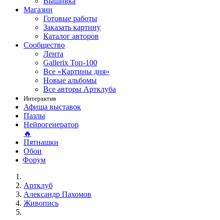
Вышивка
Магазин
Готовые работы
Заказать картину
Каталог авторов
Сообщество
Лента
Gallerix Топ-100
Все «Картины дня»
Новые альбомы
Все авторы Артклуба
Интерактив
Афиша выставок
Пазлы
Нейрогенератор
🔥
Пятнашки
Обои
Форум
Артклуб
Александр Пахомов
Живопись