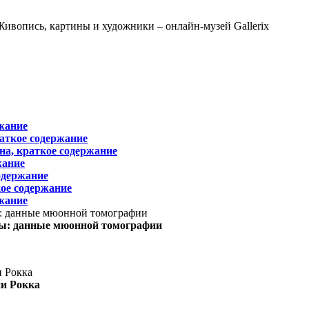
жание
раткое содержание
на, краткое содержание
жание
одержание
ое содержание
жание
ы: данные мюонной томографии
ни Рокка