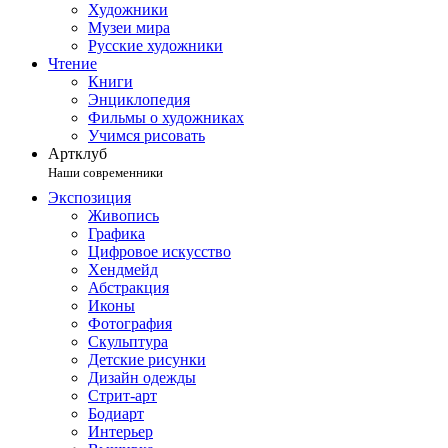
Художники
Музеи мира
Русские художники
Чтение
Книги
Энциклопедия
Фильмы о художниках
Учимся рисовать
Артклуб
Наши современники
Экспозиция
Живопись
Графика
Цифровое искусство
Хендмейд
Абстракция
Иконы
Фотография
Скульптура
Детские рисунки
Дизайн одежды
Стрит-арт
Бодиарт
Интерьер