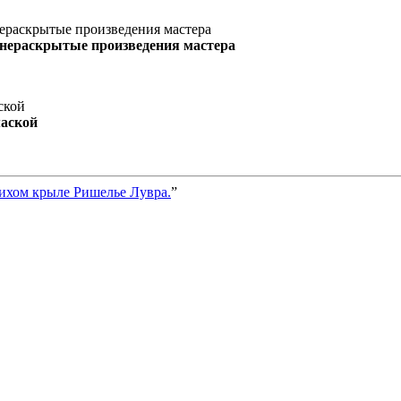
 нераскрытые произведения мастера
маской
тихом крыле Ришелье Лувра.
”