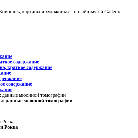
жание
раткое содержание
на, краткое содержание
жание
одержание
ое содержание
жание
ы: данные мюонной томографии
ни Рокка