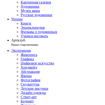
Картинная галерея
Художники
Музеи мира
Русские художники
Чтение
Книги
Энциклопедия
Фильмы о художниках
Учимся рисовать
Артклуб
Наши современники
Экспозиция
Живопись
Графика
Цифровое искусство
Хендмейд
Абстракция
Иконы
Фотография
Скульптура
Детские рисунки
Дизайн одежды
Стрит-арт
Бодиарт