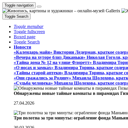
Toggle navigation
Toggle Search
Toggle menubar
Toggle fullscreen
Boxed page
Toggle Search
Новости
«Календарь майя» Виктории Ледерман, краткое содер
«Вечера на хуторе близ Диканьки» Николая Гоголя, к
«Тайна дома № 12 на улице Флоретт» Владимира Тори
«О носах и замка́х» Владимира Торина, краткое содер
«Тайны старой аптеки» Владимира Торина, краткое с
«Они сражались за Родину» Михаила Шолохова, кратк
«Судьба человека» Михаила Шолохова, краткое содер
Обнаружены новые тайные комнаты в пирамидах Гиз
27.04.2026
Три полотна за три минуты: ограбление фонда Манья
30.03.2026